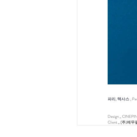
파리, 텍사스 , 
Par
Design _ CINEP
Client _ 
(주)에무