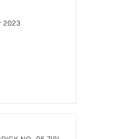
괴인 a Wild Roomer 2023