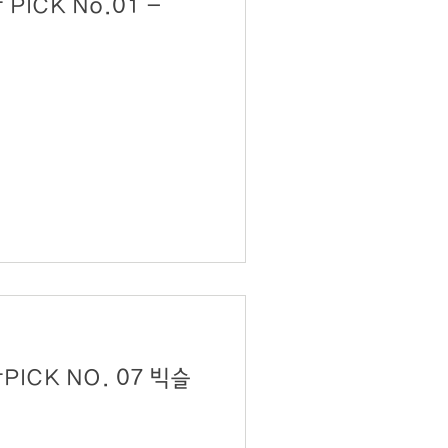
PICK No.01 -
K NO. 07 빅슬